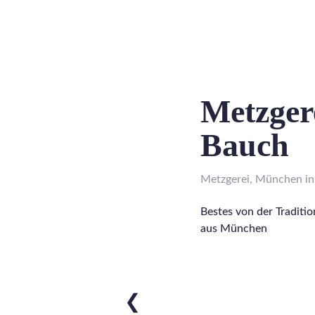
Metzger
Bauch
Metzgerei, München i
Bestes von der Tradit
aus München
❮