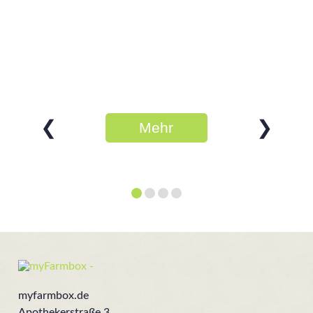
❮
❯
Mehr
erfahren
myfarmbox.de
Apothekerstraße 3